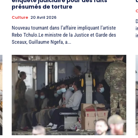
enquête judiciaire pour des faits
présumés de torture
C
Culture
20 Avril 2026
D
Nouveau tournant dans l’affaire impliquant l’artiste
i
Rebo Tchulo.Le ministre de la Justice et Garde des
i
Sceaux, Guillaume Ngefa, a...