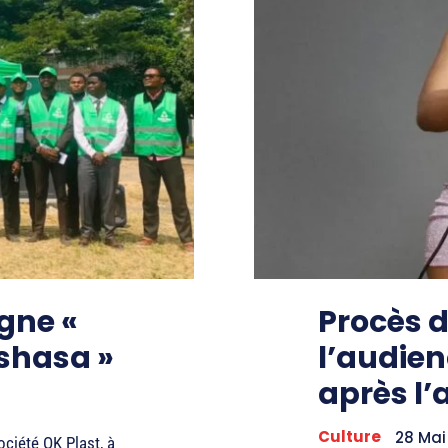
gne «
Procès d
nshasa »
l’audien
après l’
Culture
28 Mai
ociété OK Plast, à