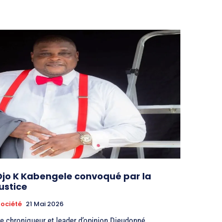
Djo K Kabengele convoqué par la
justice
ociété
21 Mai 2026
e chroniqueur et leader d’opinion Dieudonné