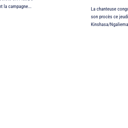
nt la campagne...
La chanteuse congol
son procès ce jeudi
Kinshasa/Ngaliema,