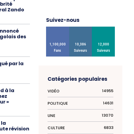
ubrité
ral Zando
Suivez-nous
annoncé
ngolais des
1,100,000
10,386
12,000
Fans
Suiveurs
Suiveurs
ué par la
Catégories populaires
d à la
14955
VIDÉO
hez
ur »
14631
POLITIQUE
13070
UNE
 la
6833
CULTURE
ute révision