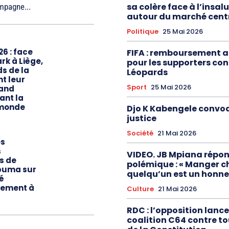
sa colère face à l’insal
mpagne...
autour du marché cent
Politique
25 Mai 2026
6 : face
FIFA : remboursement 
k à Liège,
pour les supporters co
s de la
Léopards
t leur
Sport
25 Mai 2026
rand
ant la
monde
Djo K Kabengele convoq
justice
Société
21 Mai 2026
es
s
VIDEO. JB Mpiana répon
s de
polémique : « Manger c
buma sur
quelqu’un est un honne
é
ement à
Culture
21 Mai 2026
RDC : l’opposition lance
coalition C64 contre to