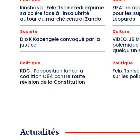
Kinshasa : Félix Tshisekedi exprime
FIFA : rem
sa colère face à l’insalubrité
pour les s
autour du marché central Zando
Léopards
Société
Culture
Djo K Kabengele convoqué par la
VIDEO. JB 
justice
polémique 
quelqu’un 
Politique
Politique
RDC : l’opposition lance la
Félix Tshis
coalition C64 contre toute
sur les poli
révision de la Constitution
Actualités