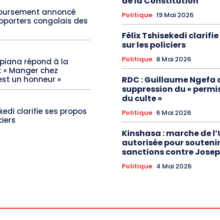
de la Constitution
boursement annoncé
Politique
19 Mai 2026
upporters congolais des
Félix Tshisekedi clarifi
sur les policiers
Politique
8 Mai 2026
Mpiana répond à la
: « Manger chez
RDC : Guillaume Ngefa 
est un honneur »
suppression du « permis
du culte »
ekedi clarifie ses propos
Politique
6 Mai 2026
ciers
Kinshasa : marche de l
autorisée pour soutenir
sanctions contre Josep
Politique
4 Mai 2026