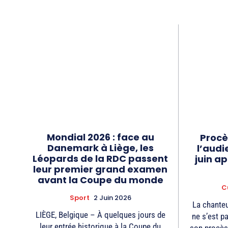
Mondial 2026 : face au
Procè
Danemark à Liège, les
l’audi
Léopards de la RDC passent
juin a
leur premier grand examen
avant la Coupe du monde
C
Sport
2 Juin 2026
La chante
LIÈGE, Belgique – À quelques jours de
ne s’est p
leur entrée historique à la Coupe du
son procès 