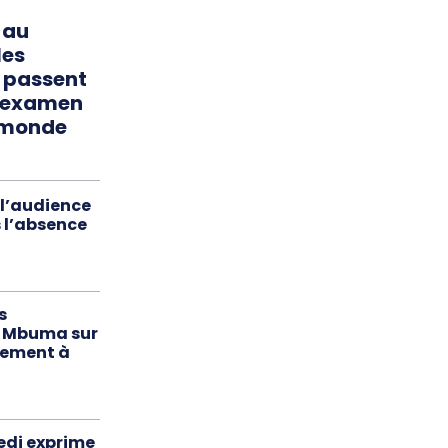
 au
les
 passent
d examen
 monde
 l’audience
s l’absence
s
e Mbuma sur
ement à
kedi exprime