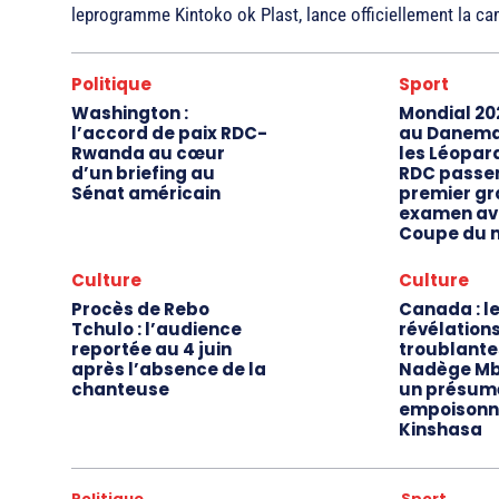
leprogramme Kintoko ok Plast, lance officiellement la ca
Politique
Sport
Washington :
Mondial 202
l’accord de paix RDC-
au Danemar
Rwanda au cœur
les Léopard
d’un briefing au
RDC passen
Sénat américain
premier g
examen av
Coupe du 
Culture
Culture
Procès de Rebo
Canada : l
Tchulo : l’audience
révélation
reportée au 4 juin
troublante
après l’absence de la
Nadège M
chanteuse
un présum
empoisonn
Kinshasa
Politique
Sport