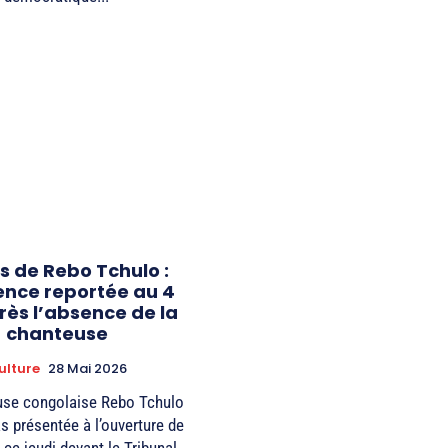
s de Rebo Tchulo :
ence reportée au 4
près l’absence de la
chanteuse
ulture
28 Mai 2026
use congolaise Rebo Tchulo
as présentée à l’ouverture de
ce jeudi devant le Tribunal...