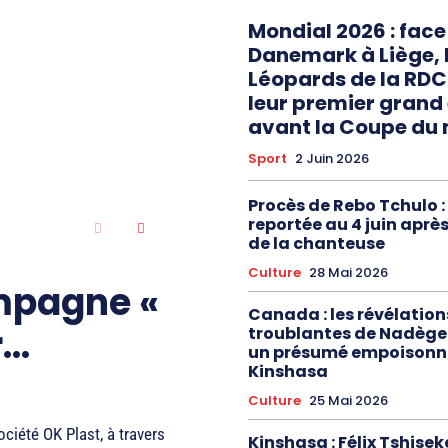
Mondial 2026 : face
Danemark à Liège, 
Léopards de la RDC
leur premier gran
avant la Coupe du
Sport
2 Juin 2026
Procès de Rebo Tchulo :
reportée au 4 juin aprè
de la chanteuse
Culture
28 Mai 2026
mpagne «
Canada : les révélation
..
troublantes de Nadèg
un présumé empoisonn
Kinshasa
Culture
25 Mai 2026
ociété OK Plast, à travers
Kinshasa : Félix Tshise