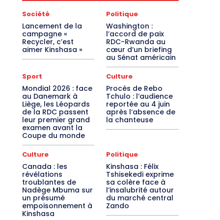
Société
Politique
Lancement de la
Washington :
campagne «
l’accord de paix
Recycler, c’est
RDC-Rwanda au
aimer Kinshasa »
cœur d’un briefing
au Sénat américain
Sport
Culture
Mondial 2026 : face
Procès de Rebo
au Danemark à
Tchulo : l’audience
Liège, les Léopards
reportée au 4 juin
de la RDC passent
après l’absence de
leur premier grand
la chanteuse
examen avant la
Coupe du monde
Culture
Politique
Canada : les
Kinshasa : Félix
révélations
Tshisekedi exprime
troublantes de
sa colère face à
Nadège Mbuma sur
l’insalubrité autour
un présumé
du marché central
empoisonnement à
Zando
Kinshasa