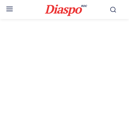
Diaspo
RDC