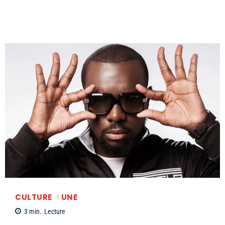
CULTURE
UNE
3
min.
Lecture