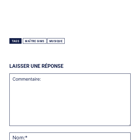
TAGS
MAÎTRE GIMS
MUSIQUE
LAISSER UNE RÉPONSE
Commentaire:
Nom