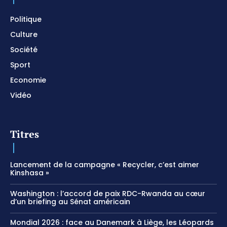
Meditation
01:17:04
Politique
Culture
Société
Sport
Economie
Vidéo
Titres
Lancement de la campagne « Recycler, c’est aimer
Kinshasa »
Washington : l’accord de paix RDC-Rwanda au cœur
d’un briefing au Sénat américain
Mondial 2026 : face au Danemark à Liège, les Léopards