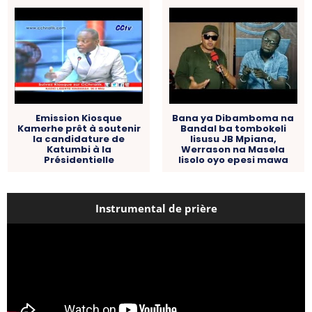
Emission Kiosque
Bana ya Dibamboma na
Kamerhe prêt à soutenir
Bandal ba tombokeli
la candidature de
lisusu JB Mpiana,
Katumbi à la
Werrason na Masela
Présidentielle
lisolo oyo epesi mawa
Instrumental de prière