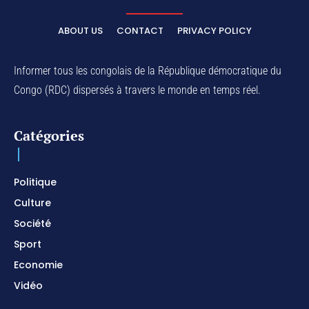
ELIKIA NA NGAI / Instrumental de Prière / 1H
d'Adoration / Instrumental d'intercession
ABOUT US
CONTACT
PRIVACY POLICY
01:03:38
Na Belema Na Yo / Instrumental Prophétique /
Piano pour prier / Soaking Worship Instrumental
Informer tous les congolais de la République démocratique du
01:17:32
Congo (RDC) dispersés à travers le monde en temps réel.
For Your Name Is Holy / Prophetic Worship
Instrumental / Prayer and Devotional / Piano pour
prier
01:22:49
Catégories
I SURRENDER / Soaking Worship Instrumental /
Prayer and Devotional / Piano pour prier /
Meditation
01:17:04
Politique
Culture
Société
Sport
Economie
Vidéo