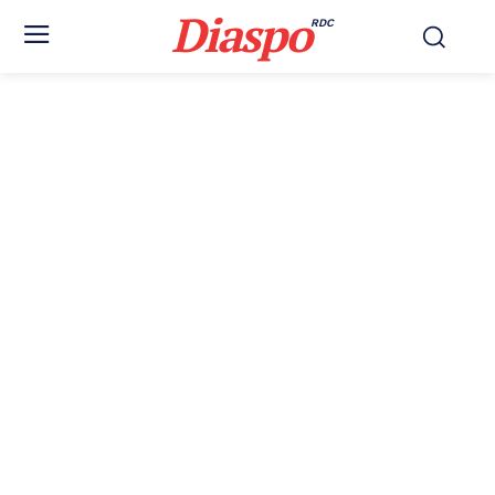
Diaspo
RDC