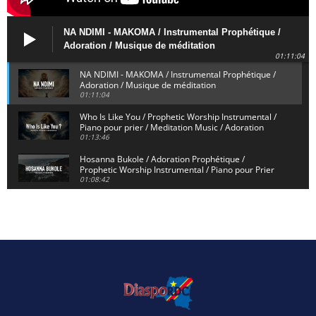
NA NDIMI - MAKOMA / Instrumental Prophétique /
Adoration / Musique de méditation
01:11:04
NA NDIMI - MAKOMA / Instrumental Prophétique /
Adoration / Musique de méditation
01:11:04
Who Is Like You / Prophetic Worship Instrumental /
Piano pour prier / Meditation Music / Adoration
01:13:46
Hosanna Bukole / Adoration Prophétique /
Prophetic Worship Instrumental / Piano pour Prier
01:08:42
We Bow Down and Worship Yahweh / Prosternés et
Adorons / Prophetic Worship Instrumental / Piano
01:12:55
Dieu de Secours - God of Rescue / Adoration
Prophétique / Worship Instrumental / Piano pour
Prier
01:29:15
Yahweh Sabaoth / Prophetic Worship Instrumental
/ Piano pour prier / Instrumental d'intercession
01:32:30