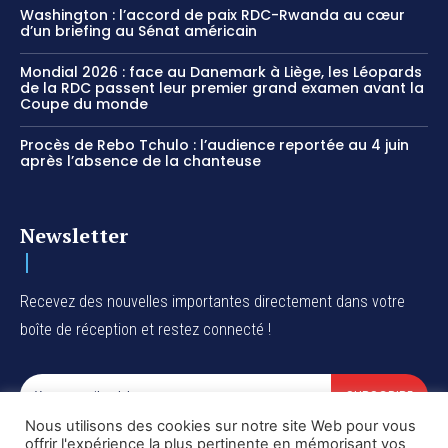
Washington : l’accord de paix RDC-Rwanda au cœur
d’un briefing au Sénat américain
Mondial 2026 : face au Danemark à Liège, les Léopards
de la RDC passent leur premier grand examen avant la
Coupe du monde
Procès de Rebo Tchulo : l’audience reportée au 4 juin
après l’absence de la chanteuse
Newsletter
Recevez des nouvelles importantes directement dans votre
boîte de réception et restez connecté !
SUBSCRIBE
Nous utilisons des cookies sur notre site Web pour vous
I've read and accept the
Privacy Policy
.
offrir l'expérience la plus pertinente en mémorisant vos