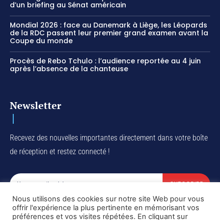
d’un briefing au Sénat américain
Mondial 2026 : face au Danemark à Liège, les Léopards
de la RDC passent leur premier grand examen avant la
Coupe du monde
Procès de Rebo Tchulo : l’audience reportée au 4 juin
après l’absence de la chanteuse
Newsletter
Recevez des nouvelles importantes directement dans votre boîte
de réception et restez connecté !
SUBSCRIBE
Nous utilisons des cookies sur notre site Web pour vous
I've read and accept the
Privacy Policy
.
offrir l'expérience la plus pertinente en mémorisant vos
préférences et vos visites répétées. En cliquant sur