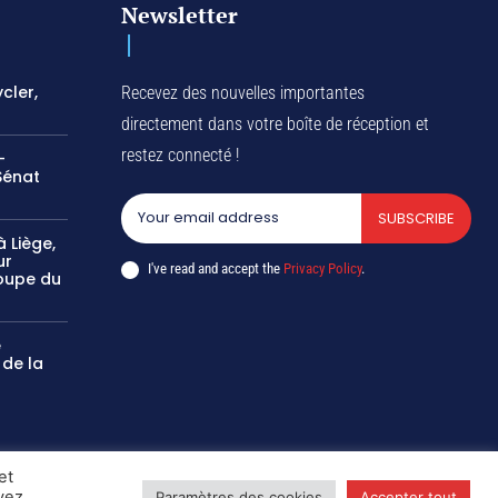
Newsletter
cler,
Recevez des nouvelles importantes
directement dans votre boîte de réception et
restez connecté !
-
Sénat
SUBSCRIBE
 Liège,
ur
I've read and accept the
Privacy Policy
.
oupe du
e
 de la
et
uvez
Paramètres des cookies
Accepter tout