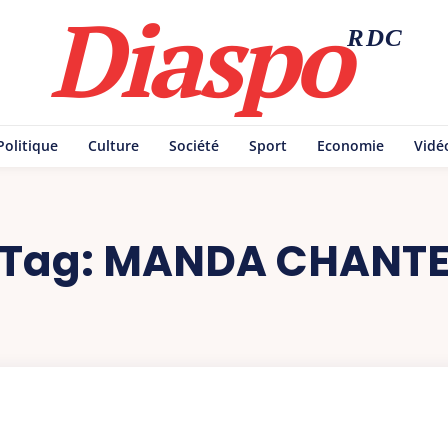
Diaspo
RDC
Politique
Culture
Société
Sport
Economie
Vidé
Tag:
MANDA CHANT