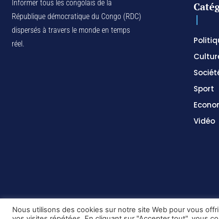
Informer tous les congolais de la
Catég
République démocratique du Congo (RDC)
dispersés à travers le monde en temps
Politi
réel.
Cultur
Sociét
Sport
Econo
Vidéo
Nous utilisons des cookies sur notre site Web pour vous offr
vos visites répétées. En cliquant sur "Accepter tout", vous c