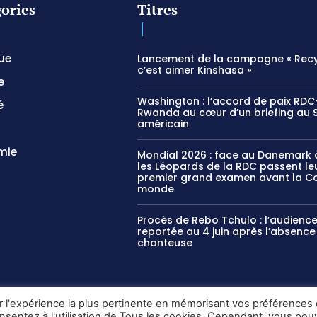
ories
Titres
que
Lancement de la campagne « Recy
c’est aimer Kinshasa »
e
Washington : l’accord de paix RDC
é
Rwanda au cœur d’un briefing au 
américain
mie
Mondial 2026 : face au Danemark à
les Léopards de la RDC passent le
premier grand examen avant la C
monde
Procès de Rebo Tchulo : l’audienc
reportée au 4 juin après l’absence
chanteuse
ir l'expérience la plus pertinente en mémorisant vos préférences 
onsentez à l'utilisation de Tous les cookies. Cependant, vous po