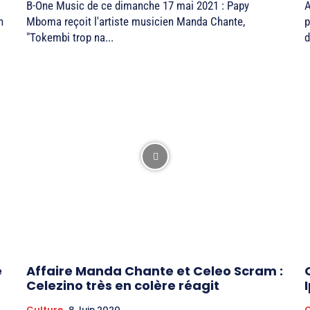
B-One Music de ce dimanche 17 mai 2021 : Papy
A
n
Mboma reçoit l'artiste musicien Manda Chante,
p
"Tokembi trop na...
d
e
Affaire Manda Chante et Celeo Scram :
Celezino très en colère réagit
Culture
8 Juin 2020
C