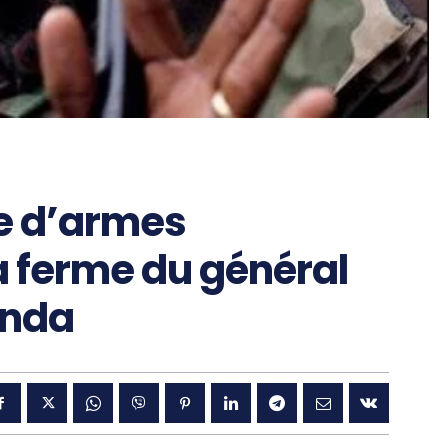
e d’armes
a ferme du général
unda