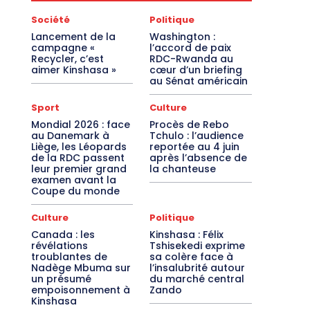
Société
Politique
Lancement de la
Washington :
campagne «
l’accord de paix
Recycler, c’est
RDC-Rwanda au
aimer Kinshasa »
cœur d’un briefing
au Sénat américain
Sport
Culture
Mondial 2026 : face
Procès de Rebo
au Danemark à
Tchulo : l’audience
Liège, les Léopards
reportée au 4 juin
de la RDC passent
après l’absence de
leur premier grand
la chanteuse
examen avant la
Coupe du monde
Culture
Politique
Canada : les
Kinshasa : Félix
révélations
Tshisekedi exprime
troublantes de
sa colère face à
Nadège Mbuma sur
l’insalubrité autour
un présumé
du marché central
empoisonnement à
Zando
Kinshasa