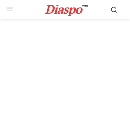
Diaspo
RDC