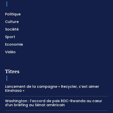
Prayer and Devotional / Piano pour prier /
Meditation
01:17:04
Politique
Culture
Société
Sport
Economie
Vidéo
Titres
Lancement de la campagne « Recycler, c’est aimer
Kinshasa »
Washington : l’accord de paix RDC-Rwanda au cœur
d’un briefing au Sénat américain