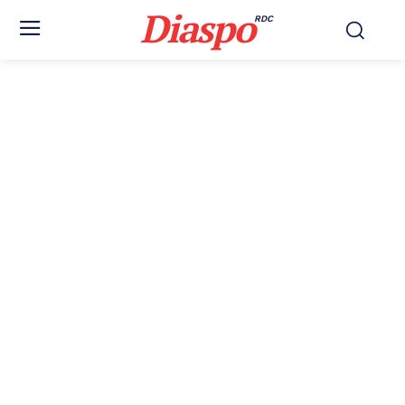
Diaspo
RDC