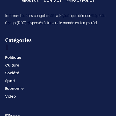
ABOUT US
CONTACT
PRIVACY POLICY
01:03:38
Na Belema Na Yo / Instrumental Prophétique /
Piano pour prier / Soaking Worship Instrumental
Informer tous les congolais de la République démocratique du
01:17:32
Congo (RDC) dispersés à travers le monde en temps réel.
For Your Name Is Holy / Prophetic Worship
Instrumental / Prayer and Devotional / Piano pour
prier
01:22:49
Catégories
I SURRENDER / Soaking Worship Instrumental /
Prayer and Devotional / Piano pour prier /
Meditation
01:17:04
Politique
Culture
Société
Sport
Economie
Vidéo