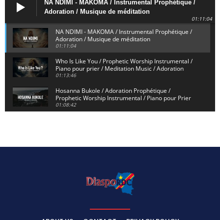
NA NDIMI - MAKOMA / Instrumental Prophétique /
Adoration / Musique de méditation
01:11:04
NA NDIMI - MAKOMA / Instrumental Prophétique /
Adoration / Musique de méditation
01:11:04
Who Is Like You / Prophetic Worship Instrumental /
Piano pour prier / Meditation Music / Adoration
01:13:46
Hosanna Bukole / Adoration Prophétique /
Prophetic Worship Instrumental / Piano pour Prier
01:08:42
We Bow Down and Worship Yahweh / Prosternés et
Adorons / Prophetic Worship Instrumental / Piano
01:12:55
Dieu de Secours - God of Rescue / Adoration
Prophétique / Worship Instrumental / Piano pour
Prier
01:29:15
Yahweh Sabaoth / Prophetic Worship Instrumental
/ Piano pour prier / Instrumental d'intercession
01:32:30
ELIKIA NA NGAI / Instrumental de Prière / 1H
d'Adoration / Instrumental d'intercession