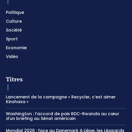
Meditation
01:17:04
Politique
Culture
Société
Sport
Economie
Vidéo
Titres
Lancement de la campagne « Recycler, c’est aimer
Kinshasa »
Washington : l’accord de paix RDC-Rwanda au cœur
d’un briefing au Sénat américain
Mondial 2026 : face au Danemark à Liège, les Léopards