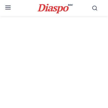
Diaspo
RDC