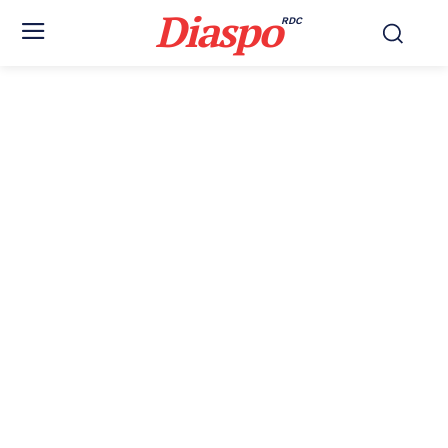
Diaspo
RDC