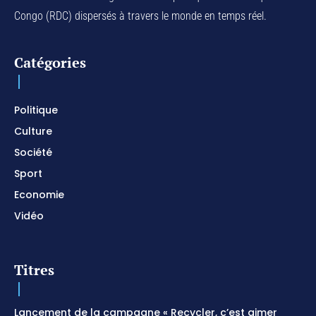
Congo (RDC) dispersés à travers le monde en temps réel.
For Your Name Is Holy / Prophetic Worship
Instrumental / Prayer and Devotional / Piano pour
prier
01:22:49
Catégories
I SURRENDER / Soaking Worship Instrumental /
Prayer and Devotional / Piano pour prier /
Meditation
01:17:04
Politique
Culture
Société
Sport
Economie
Vidéo
Titres
Lancement de la campagne « Recycler, c’est aimer