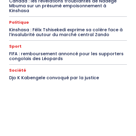
Canada : les révélations troublantes de Nadège
Mbuma sur un présumé empoisonnement à
Kinshasa
Politique
Kinshasa : Félix Tshisekedi exprime sa colère face à
l’insalubrité autour du marché central Zando
Sport
FIFA : remboursement annoncé pour les supporters
congolais des Léopards
Société
Djo K Kabengele convoqué par la justice