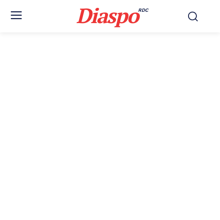
Diaspo
RDC