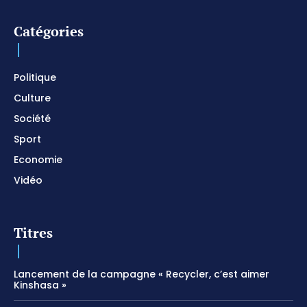
Instrumental / Prayer and Devotional / Piano pour
prier
01:22:49
Catégories
I SURRENDER / Soaking Worship Instrumental /
Prayer and Devotional / Piano pour prier /
Meditation
01:17:04
Politique
Culture
Société
Sport
Economie
Vidéo
Titres
Lancement de la campagne « Recycler, c’est aimer
Kinshasa »