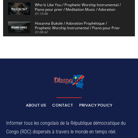
Who Is Like You / Prophetic Worship Instrumental /
Piano pour prier / Meditation Music / Adoration
01:13:46
Hosanna Bukole / Adoration Prophétique /
Prophetic Worship Instrumental / Piano pour Prier
01:08:42
We Bow Down and Worship Yahweh / Prosternés et
Adorons / Prophetic Worship Instrumental / Piano
01:12:55
Dieu de Secours - God of Rescue / Adoration
Prophétique / Worship Instrumental / Piano pour
Prier
01:29:15
Yahweh Sabaoth / Prophetic Worship Instrumental
/ Piano pour prier / Instrumental d'intercession
01:32:30
ELIKIA NA NGAI / Instrumental de Prière / 1H
d'Adoration / Instrumental d'intercession
ABOUT US
CONTACT
PRIVACY POLICY
01:03:38
Na Belema Na Yo / Instrumental Prophétique /
Piano pour prier / Soaking Worship Instrumental
Informer tous les congolais de la République démocratique du
01:17:32
Congo (RDC) dispersés à travers le monde en temps réel.
For Your Name Is Holy / Prophetic Worship