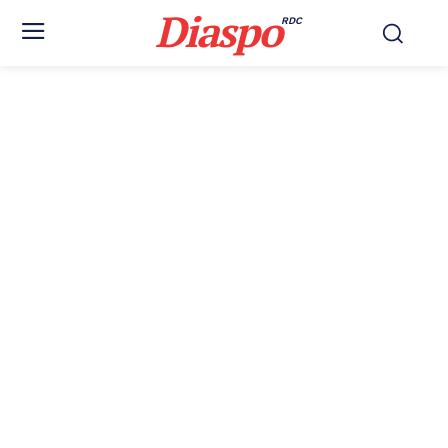
Diaspo
RDC