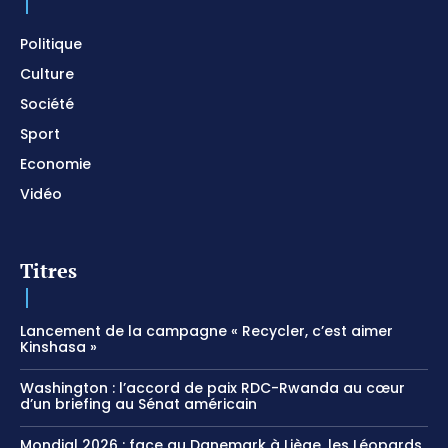
Meditation
01:17:04
Politique
Culture
Société
Sport
Economie
Vidéo
Titres
Lancement de la campagne « Recycler, c’est aimer
Kinshasa »
Washington : l’accord de paix RDC-Rwanda au cœur
d’un briefing au Sénat américain
Mondial 2026 : face au Danemark à Liège, les Léopards