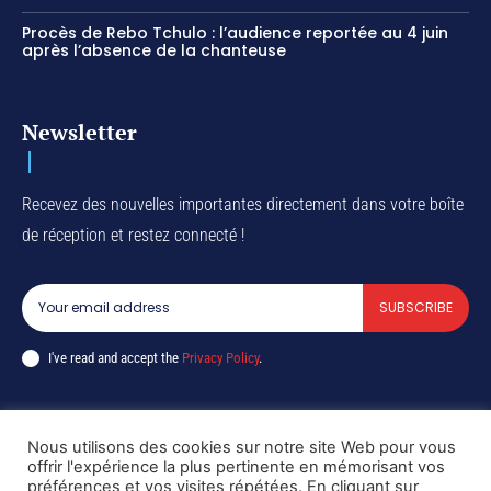
Procès de Rebo Tchulo : l’audience reportée au 4 juin
après l’absence de la chanteuse
Newsletter
Recevez des nouvelles importantes directement dans votre boîte
de réception et restez connecté !
SUBSCRIBE
I've read and accept the
Privacy Policy
.
Nous utilisons des cookies sur notre site Web pour vous
Copyright © DiaspoRDC. All rights reserved
offrir l'expérience la plus pertinente en mémorisant vos
préférences et vos visites répétées. En cliquant sur