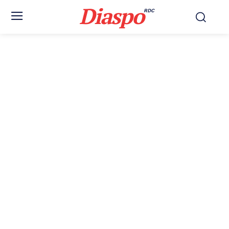
Diaspo
RDC