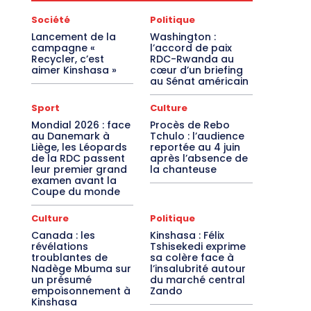
Société
Politique
Lancement de la
Washington :
campagne «
l’accord de paix
Recycler, c’est
RDC-Rwanda au
aimer Kinshasa »
cœur d’un briefing
au Sénat américain
Sport
Culture
Mondial 2026 : face
Procès de Rebo
au Danemark à
Tchulo : l’audience
Liège, les Léopards
reportée au 4 juin
de la RDC passent
après l’absence de
leur premier grand
la chanteuse
examen avant la
Coupe du monde
Culture
Politique
Canada : les
Kinshasa : Félix
révélations
Tshisekedi exprime
troublantes de
sa colère face à
Nadège Mbuma sur
l’insalubrité autour
un présumé
du marché central
empoisonnement à
Zando
Kinshasa