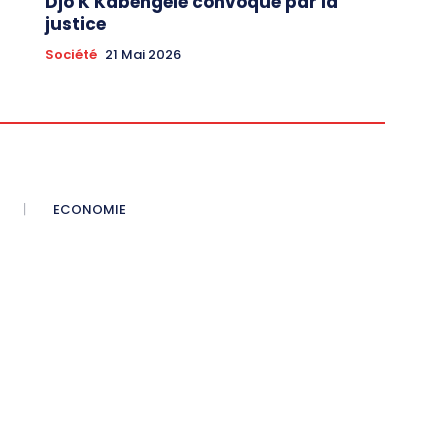
Djo K Kabengele convoqué par la
justice
Société
21 Mai 2026
ECONOMIE