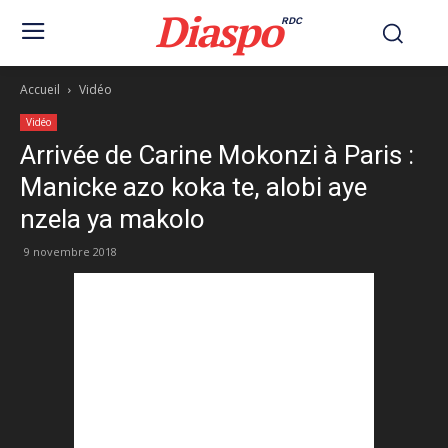
Diaspo
RDC
Accueil
Vidéo
Vidéo
Arrivée de Carine Mokonzi à Paris :
Manicke azo koka te, alobi aye
nzela ya makolo
9 novembre 2018