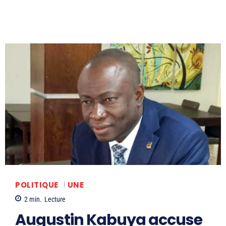
POLITIQUE
UNE
2
min.
Lecture
Augustin Kabuya accuse