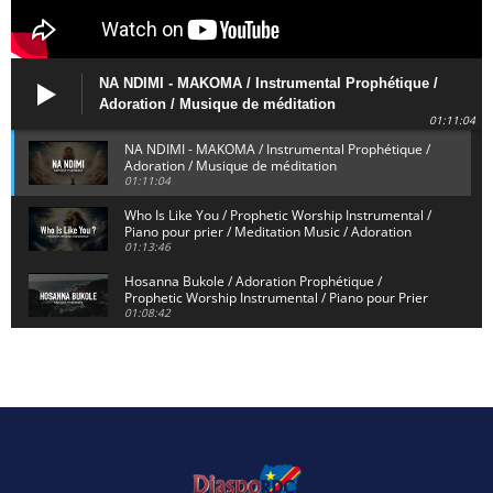
NA NDIMI - MAKOMA / Instrumental Prophétique /
Adoration / Musique de méditation
01:11:04
NA NDIMI - MAKOMA / Instrumental Prophétique /
Adoration / Musique de méditation
01:11:04
Who Is Like You / Prophetic Worship Instrumental /
Piano pour prier / Meditation Music / Adoration
01:13:46
Hosanna Bukole / Adoration Prophétique /
Prophetic Worship Instrumental / Piano pour Prier
01:08:42
We Bow Down and Worship Yahweh / Prosternés et
Adorons / Prophetic Worship Instrumental / Piano
01:12:55
Dieu de Secours - God of Rescue / Adoration
Prophétique / Worship Instrumental / Piano pour
Prier
01:29:15
Yahweh Sabaoth / Prophetic Worship Instrumental