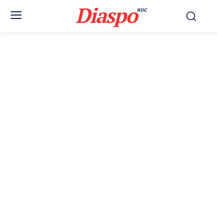
Diaspo
RDC