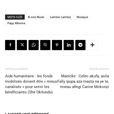
MOTS CLÉS
B-one Music
Lambio Lambio
Musique
Papy Mboma
Article précédent
Article suivant
Aide humanitaire : les fonds
Manicke : Celeo akufa, asila
mobilisés doivent être « mieux
Fally ipupa aza masta na ye te,
canalisés » pour servir les
niveau afingi Carine Mokonzi
bénéficiaires (She Okitundu)