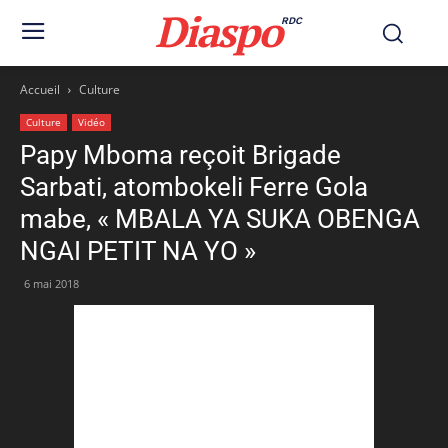
Diaspo
RDC
Accueil
Culture
Culture
Vidéo
Papy Mboma reçoit Brigade
Sarbati, atombokeli Ferre Gola
mabe, « MBALA YA SUKA OBENGA
NGAI PETIT NA YO »
6 mai 2018