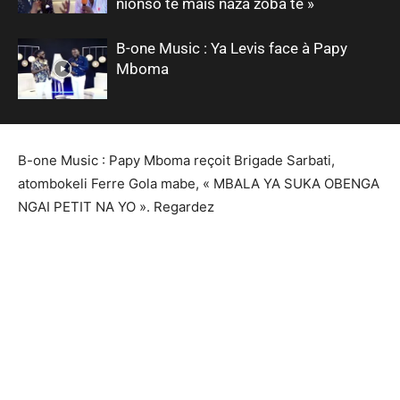
nionso te mais naza zoba te »
B-one Music : Ya Levis face à Papy
Mboma
B-one Music : Papy Mboma reçoit Brigade Sarbati,
atombokeli Ferre Gola mabe, « MBALA YA SUKA OBENGA
NGAI PETIT NA YO ». Regardez