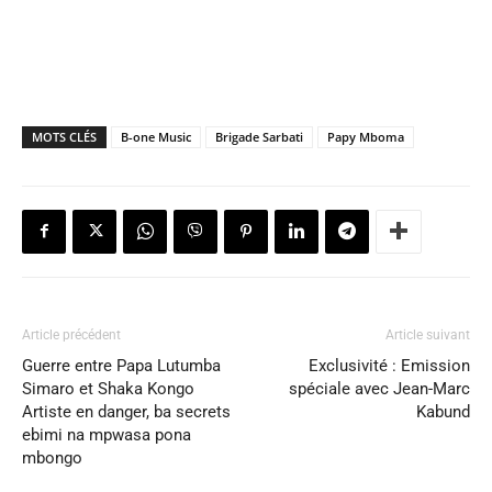
MOTS CLÉS
B-one Music
Brigade Sarbati
Papy Mboma
Article précédent
Article suivant
Guerre entre Papa Lutumba
Exclusivité : Emission
Simaro et Shaka Kongo
spéciale avec Jean-Marc
Artiste en danger, ba secrets
Kabund
ebimi na mpwasa pona
mbongo