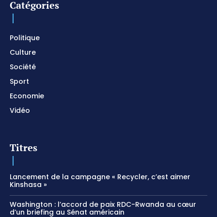
Catégories
I SURRENDER / Soaking Worship Instrumental /
Prayer and Devotional / Piano pour prier /
Meditation
01:17:04
Politique
Culture
Société
Sport
Economie
Vidéo
Titres
Lancement de la campagne « Recycler, c’est aimer
Kinshasa »
Washington : l’accord de paix RDC-Rwanda au cœur
d’un briefing au Sénat américain