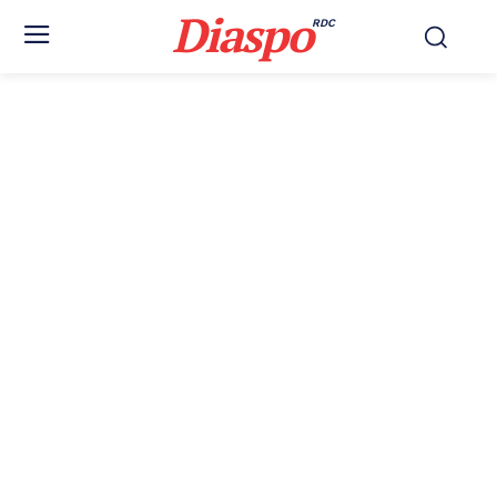
Diaspo
RDC