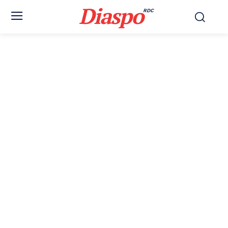
Diaspo
RDC