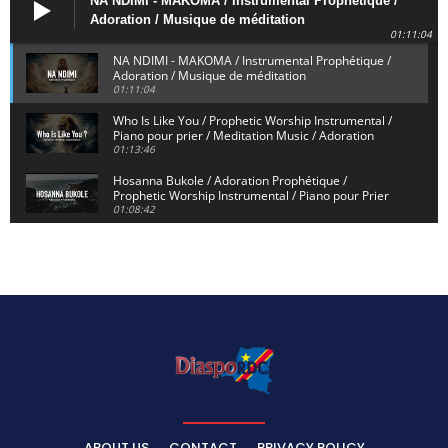
NA NDIMI - MAKOMA / Instrumental Prophétique /
Adoration / Musique de méditation
01:11:04
NA NDIMI - MAKOMA / Instrumental Prophétique /
Adoration / Musique de méditation
01:11:04
Who Is Like You / Prophetic Worship Instrumental /
Piano pour prier / Meditation Music / Adoration
01:13:46
Hosanna Bukole / Adoration Prophétique /
Prophetic Worship Instrumental / Piano pour Prier
01:08:42
We Bow Down and Worship Yahweh / Prosternés et
Adorons / Prophetic Worship Instrumental / Piano
01:12:55
Dieu de Secours - God of Rescue / Adoration
Prophétique / Worship Instrumental / Piano pour
Prier
01:29:15
Yahweh Sabaoth / Prophetic Worship Instrumental
/ Piano pour prier / Instrumental d'intercession
01:32:30
ELIKIA NA NGAI / Instrumental de Prière / 1H
d'Adoration / Instrumental d'intercession
ABOUT US
CONTACT
PRIVACY POLICY