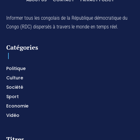
01:03:38
Na Belema Na Yo / Instrumental Prophétique /
Piano pour prier / Soaking Worship Instrumental
Informer tous les congolais de la République démocratique du
01:17:32
Congo (RDC) dispersés à travers le monde en temps réel.
For Your Name Is Holy / Prophetic Worship
Instrumental / Prayer and Devotional / Piano pour
prier
01:22:49
Catégories
I SURRENDER / Soaking Worship Instrumental /
Prayer and Devotional / Piano pour prier /
Meditation
01:17:04
Politique
Culture
Société
Sport
Economie
Vidéo
Titres