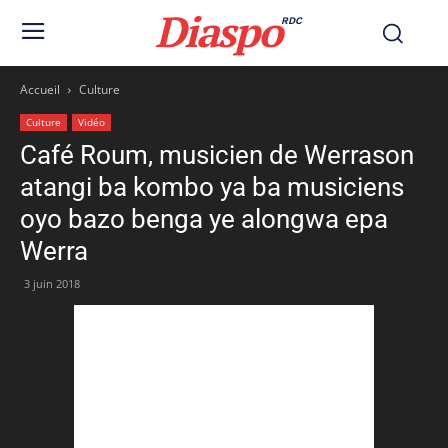
Diaspo
RDC
Accueil
Culture
Culture
Vidéo
Café Roum, musicien de Werrason
atangi ba kombo ya ba musiciens
oyo bazo benga ye alongwa epa
Werra
3 juin 2018