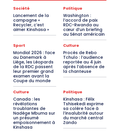
Société
Politique
Lancement de la
Washington :
campagne «
l’accord de paix
Recycler, c’est
RDC-Rwanda au
aimer Kinshasa »
cœur d’un briefing
au Sénat américain
Sport
Culture
Mondial 2026 : face
Procès de Rebo
au Danemark à
Tchulo : l’audience
Liège, les Léopards
reportée au 4 juin
de la RDC passent
après l’absence de
leur premier grand
la chanteuse
examen avant la
Coupe du monde
Culture
Politique
Canada : les
Kinshasa : Félix
révélations
Tshisekedi exprime
troublantes de
sa colère face à
Nadège Mbuma sur
l’insalubrité autour
un présumé
du marché central
empoisonnement à
Zando
Kinshasa