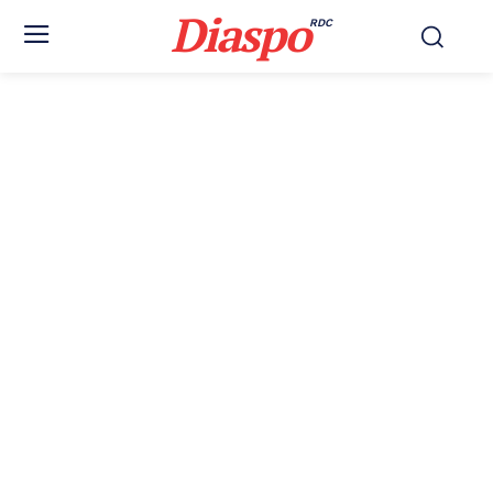
Diaspo
RDC