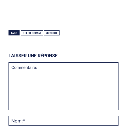
TAGS
CELEO SCRAM
MUSIQUE
LAISSER UNE RÉPONSE
Commentaire:
Nom