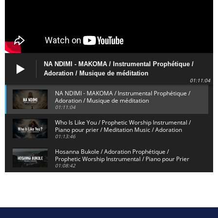
NA NDIMI - MAKOMA / Instrumental Prophétique /
Adoration / Musique de méditation
01:11:04
NA NDIMI - MAKOMA / Instrumental Prophétique /
Adoration / Musique de méditation
01:11:04
Who Is Like You / Prophetic Worship Instrumental /
Piano pour prier / Meditation Music / Adoration
01:13:46
Hosanna Bukole / Adoration Prophétique /
Prophetic Worship Instrumental / Piano pour Prier
01:08:42
We Bow Down and Worship Yahweh / Prosternés et
Adorons / Prophetic Worship Instrumental / Piano
01:12:55
Dieu de Secours - God of Rescue / Adoration
Prophétique / Worship Instrumental / Piano pour