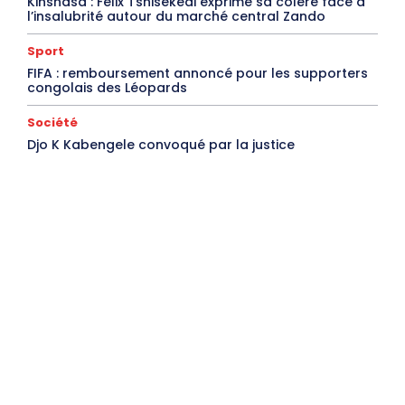
Kinshasa : Félix Tshisekedi exprime sa colère face à
l’insalubrité autour du marché central Zando
Sport
FIFA : remboursement annoncé pour les supporters
congolais des Léopards
Société
Djo K Kabengele convoqué par la justice