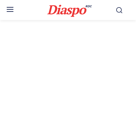
Diaspo
RDC