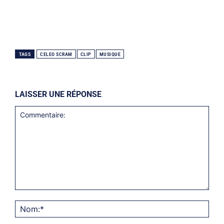
TAGS
CELEO SCRAM
CLIP
MUSIQUE
LAISSER UNE RÉPONSE
Commentaire:
Nom