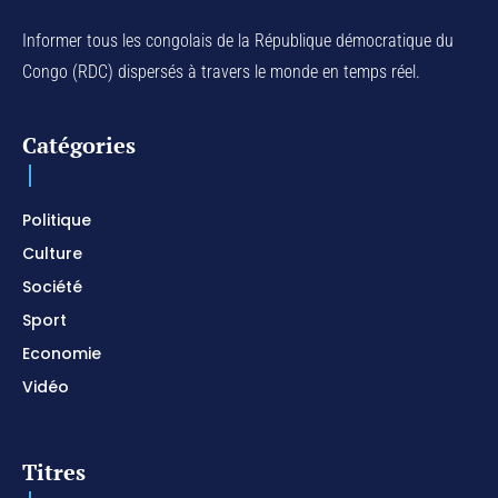
Na Belema Na Yo / Instrumental Prophétique /
Piano pour prier / Soaking Worship Instrumental
Informer tous les congolais de la République démocratique du
01:17:32
Congo (RDC) dispersés à travers le monde en temps réel.
For Your Name Is Holy / Prophetic Worship
Instrumental / Prayer and Devotional / Piano pour
prier
01:22:49
Catégories
I SURRENDER / Soaking Worship Instrumental /
Prayer and Devotional / Piano pour prier /
Meditation
01:17:04
Politique
Culture
Société
Sport
Economie
Vidéo
Titres