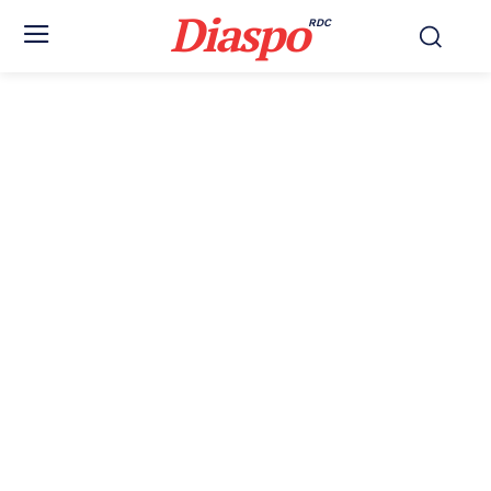
Diaspo
RDC