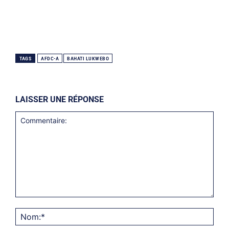
TAGS
AFDC-A
BAHATI LUKWEBO
LAISSER UNE RÉPONSE
Commentaire:
Nom