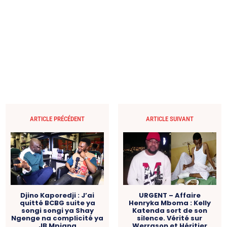
ARTICLE PRÉCÉDENT
ARTICLE SUIVANT
Djino Kaporedji : J’ai
URGENT – Affaire
quitté BCBG suite ya
Henryka Mboma : Kelly
songi songi ya Shay
Katenda sort de son
Ngenge na complicité ya
silence. Vérité sur
JB Mpiana
Werrason et Héritier