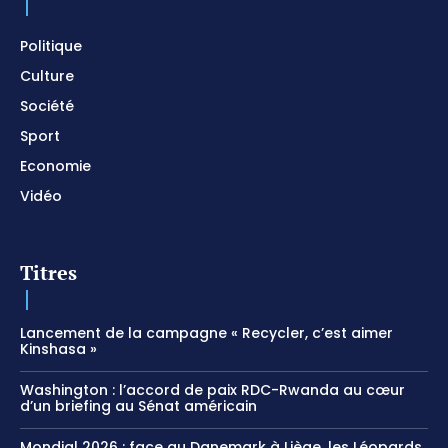
Meditation
01:17:04
Politique
Culture
Société
Sport
Economie
Vidéo
Titres
Lancement de la campagne « Recycler, c’est aimer
Kinshasa »
Washington : l’accord de paix RDC-Rwanda au cœur
d’un briefing au Sénat américain
Mondial 2026 : face au Danemark à Liège, les Léopards