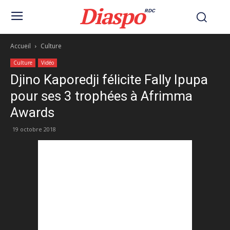
Diaspo
RDC
Accueil
Culture
Culture
Vidéo
Djino Kaporedji félicite Fally Ipupa
pour ses 3 trophées à Afrimma
Awards
19 octobre 2018