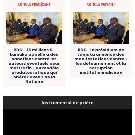
ARTICLE PRÉCÉDENT
ARTICLE SUIVANT
RDC – 15 millions $ :
RDC : Le présidium de
Lamuka appelle à des
Lamuka annonce des
sanctions contre les
manifestations contre «
auteurs éventuels pour
les détournement et la
mettre fin « au modèle
corruption
predatocratique qui
institutionnalisée »
obère l’avenir de la
Nation »
Instrumental de prière