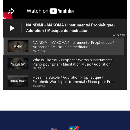
NA NDIMI - MAKOMA / Instrumental Prophétique /
Adoration / Musique de méditation
01:11:04
NA NDIMI - MAKOMA / Instrumental Prophétique /
Adoration / Musique de méditation
01:11:04
Who Is Like You / Prophetic Worship Instrumental /
Piano pour prier / Meditation Music / Adoration
01:13:46
Hosanna Bukole / Adoration Prophétique /
Prophetic Worship Instrumental / Piano pour Prier
01:08:42
We Bow Down and Worship Yahweh / Prosternés
et Adorons / Prophetic Worship Instrumental /
Piano
01:12:55
Dieu de Secours - God of Rescue / Adoration
Prophétique / Worship Instrumental / Piano pour
Prier
01:29:15
Yahweh Sabaoth / Prophetic Worship Instrumental