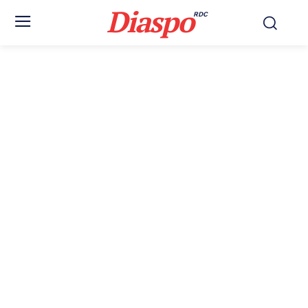
Diaspo
RDC