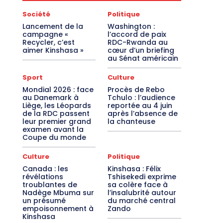
Société
Politique
Lancement de la
Washington :
campagne «
l’accord de paix
Recycler, c’est
RDC-Rwanda au
aimer Kinshasa »
cœur d’un briefing
au Sénat américain
Sport
Culture
Mondial 2026 : face
Procès de Rebo
au Danemark à
Tchulo : l’audience
Liège, les Léopards
reportée au 4 juin
de la RDC passent
après l’absence de
leur premier grand
la chanteuse
examen avant la
Coupe du monde
Culture
Politique
Canada : les
Kinshasa : Félix
révélations
Tshisekedi exprime
troublantes de
sa colère face à
Nadège Mbuma sur
l’insalubrité autour
un présumé
du marché central
empoisonnement à
Zando
Kinshasa