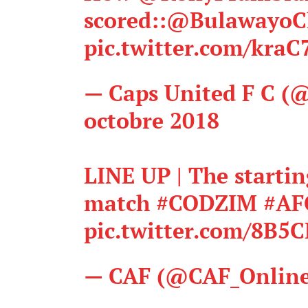
scored::
@BulawayoCh
pic.twitter.com/kraC
— Caps United F C (
octobre 2018
LINE UP | The starti
match
#CODZIM
#AF
pic.twitter.com/8B
— CAF (@CAF_Onlin