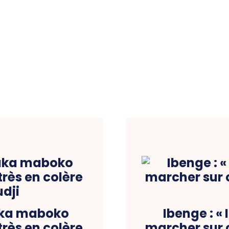
aka maboko
Ibenge : « 
très en colère
marcher sur 