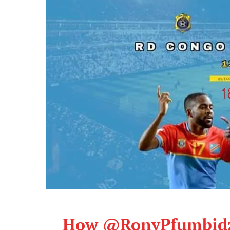
How
@RonyPfumbid