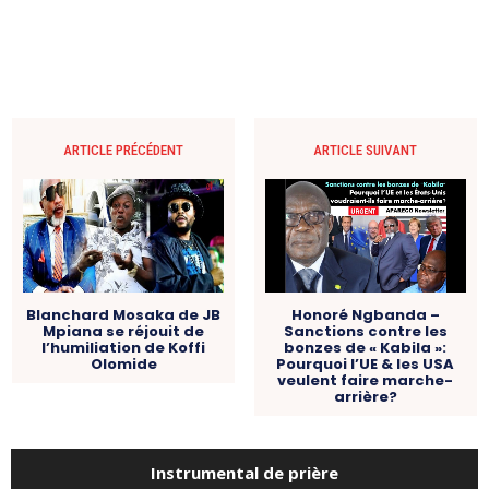
ARTICLE PRÉCÉDENT
ARTICLE SUIVANT
Blanchard Mosaka de JB
Honoré Ngbanda –
Mpiana se réjouit de
Sanctions contre les
l’humiliation de Koffi
bonzes de « Kabila »:
Olomide
Pourquoi l’UE & les USA
veulent faire marche-
arrière?
Instrumental de prière