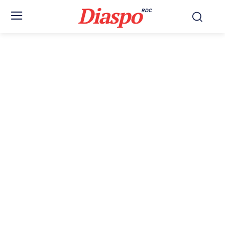
Diaspo
RDC