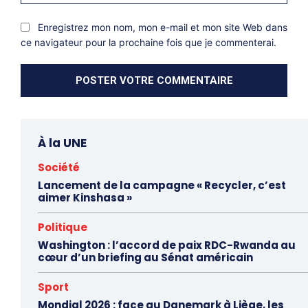
Inter
Enregistrez mon nom, mon e-mail et mon site Web dans
ce navigateur pour la prochaine fois que je commenterai.
À la UNE
Société
Lancement de la campagne « Recycler, c’est
aimer Kinshasa »
Politique
Washington : l’accord de paix RDC-Rwanda au
cœur d’un briefing au Sénat américain
Sport
Mondial 2026 : face au Danemark à Liège, les