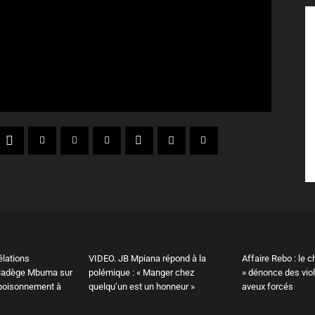
élations
VIDEO. JB Mpiana répond à la
Affaire Rebo : le c
 Nadège Mbuma sur
polémique : « Manger chez
» dénonce des vio
poisonnement à
quelqu’un est un honneur »
aveux forcés