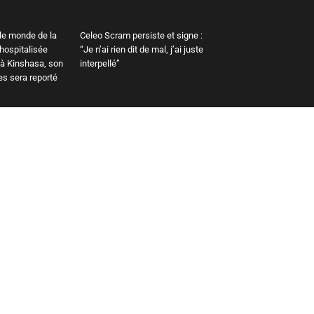
le monde de la
Celeo Scram persiste et signe :
 hospitalisée
“Je n’ai rien dit de mal, j’ai juste
 à Kinshasa, son
interpellé”
es sera reporté