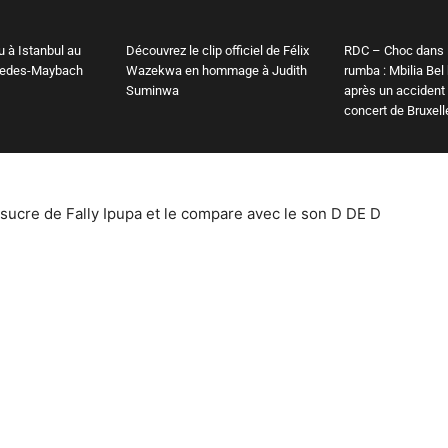
u à Istanbul au
Découvrez le clip officiel de Félix
RDC – Choc dans 
cedes-Maybach
Wazekwa en hommage à Judith
rumba : Mbilia Bel
Suminwa
après un accident
concert de Bruxell
à sucre de Fally Ipupa et le compare avec le son D DE D