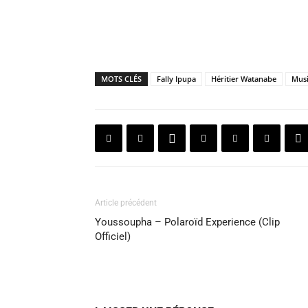
MOTS CLÉS
Fally Ipupa
Héritier Watanabe
Mus
Article précédent
Youssoupha – Polaroïd Experience (Clip
Officiel)