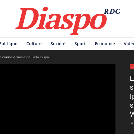
Diaspo
RDC
Politique
Culture
Société
Sport
Economie
Vidé
n canne à sucre de Fally Ipupa ...
C
E
s
I
s
W
4