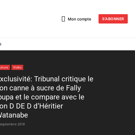
Mon compte
S'ABONNER
o
ulture
Vidéo
xclusivité: Tribunal critique le
on canne à sucre de Fally
pupa et le compare avec le
on D DE D d’Héritier
atanabe
 septembre 2018