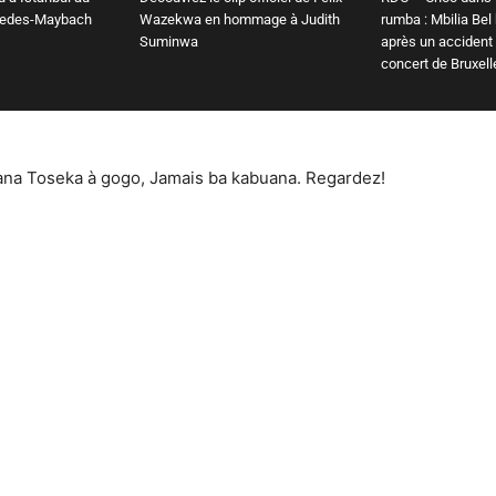
cedes-Maybach
Wazekwa en hommage à Judith
rumba : Mbilia Bel
Suminwa
après un accident
concert de Bruxell
piana Toseka à gogo, Jamais ba kabuana. Regardez!