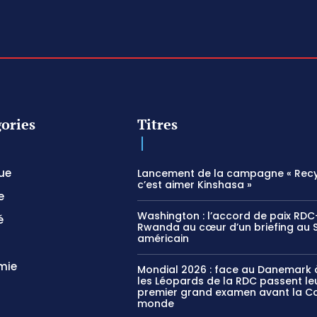
ories
Titres
que
Lancement de la campagne « Recy
c’est aimer Kinshasa »
e
Washington : l’accord de paix RDC
é
Rwanda au cœur d’un briefing au 
américain
mie
Mondial 2026 : face au Danemark à
les Léopards de la RDC passent le
premier grand examen avant la C
monde