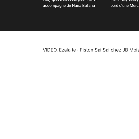
accompagné de Nana Bafana
bord d’une Mer
VIDEO. Ezala te : Fiston Sai Sai chez JB M