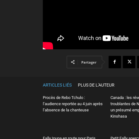
Partager
ARTICLES LIÉS
PLUS DE L'AUTEUR
Procès de Rebo Tchulo :
Canada : les rév
l’audience reportée au 4 juin après
troublantes de
l’absence de la chanteuse
un présumé em
Kinshasa
Fally Ipupa en route pour Paris,
Petit Fally aperç