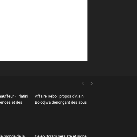
hauffeur « Platini
Affaire Rebo : propos d’Alain
lences et des
Bolodjwa dénonçant des abus
le monde de la
Celeo Scram persiste et signe :