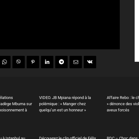
élations
VIDEO. JB Mpiana répond à la
Affaire Rebo : le c
 Nadège Mbuma sur
polémique : « Manger chez
» dénonce des vio
poisonnement à
quelqu’un est un honneur »
aveux forcés
u à Istanbul au
Découvrez le clip officiel de Félix
RDC – Choc dans 