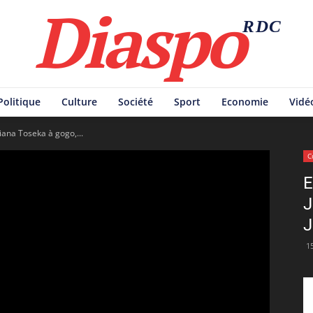
Diaspo
RDC
Politique
Culture
Société
Sport
Economie
Vidé
piana Toseka à gogo,...
C
E
J
J
15