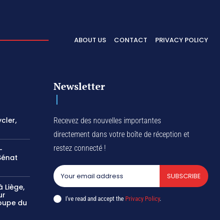
ABOUT US
CONTACT
PRIVACY POLICY
Newsletter
cler,
Recevez des nouvelles importantes
directement dans votre boîte de réception et
restez connecté !
-
Sénat
SUBSCRIBE
 Liège,
ur
I've read and accept the
Privacy Policy
.
oupe du