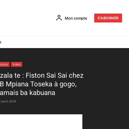
Mon compte
S'ABONNER
o
ulture
Vidéo
zala te : Fiston Sai Sai chez
B Mpiana Toseka à gogo,
amais ba kabuana
 avril 2018