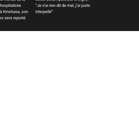
 hospitalisée
“Je n’ai rien dit de mal, j’ai juste
 à Kinshasa, son
interpellé”
es sera reporté