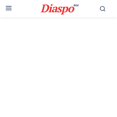
Diaspo
RDC