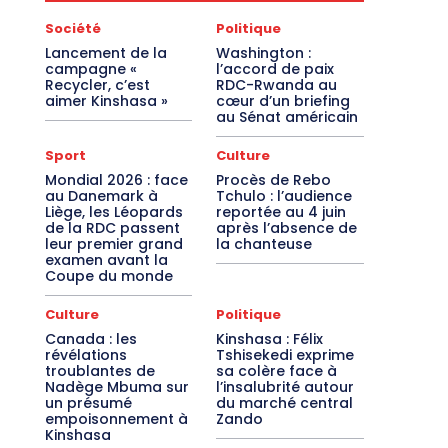
Société
Politique
Lancement de la
Washington :
campagne «
l’accord de paix
Recycler, c’est
RDC-Rwanda au
aimer Kinshasa »
cœur d’un briefing
au Sénat américain
Sport
Culture
Mondial 2026 : face
Procès de Rebo
au Danemark à
Tchulo : l’audience
Liège, les Léopards
reportée au 4 juin
de la RDC passent
après l’absence de
leur premier grand
la chanteuse
examen avant la
Coupe du monde
Culture
Politique
Canada : les
Kinshasa : Félix
révélations
Tshisekedi exprime
troublantes de
sa colère face à
Nadège Mbuma sur
l’insalubrité autour
un présumé
du marché central
empoisonnement à
Zando
Kinshasa