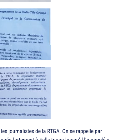
t les journalistes de la RTGA. On se rappelle par
quée fortement à Fally Ipupa lorsqu’il l’a appelé «