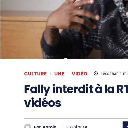
CULTURE
UNE
VIDÉO
Less than 1
mi
Fally interdit à la 
vidéos
Par
Admin
5 avril 2018