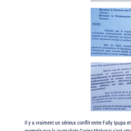
Il y a vraiment un sérieux conflit entre Fally Ipupa e
exemple que la journaliste Carine Mokonzi s’est atta