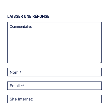
LAISSER UNE RÉPONSE
Commentaire:
Nom
Emai
:*
Site
Inter