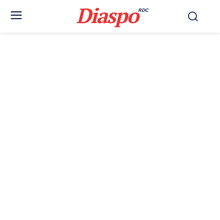
Diaspo
RDC