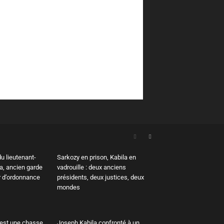
du lieutenant-
Sarkozy en prison, Kabila en
a, ancien garde
vadrouille : deux anciens
er d’ordonnance
présidents, deux justices, deux
mondes
’est une chasse
Joseph Kabila confronté à un