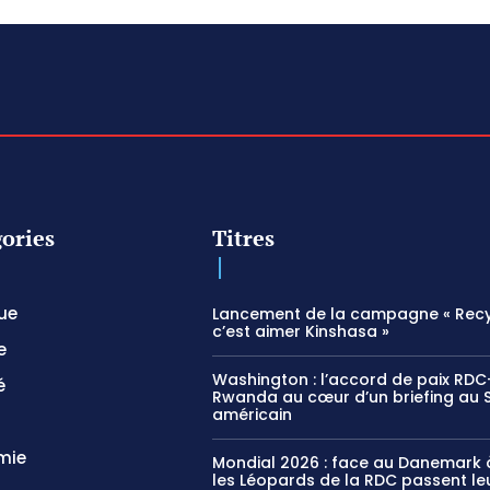
ories
Titres
que
Lancement de la campagne « Recy
c’est aimer Kinshasa »
e
Washington : l’accord de paix RDC
é
Rwanda au cœur d’un briefing au 
américain
mie
Mondial 2026 : face au Danemark à
les Léopards de la RDC passent le