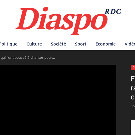
Diaspo
RDC
Politique
Culture
Société
Sport
Economie
Vidé
 qui l’ont poussé à chanter pour...
C
F
r
c
2