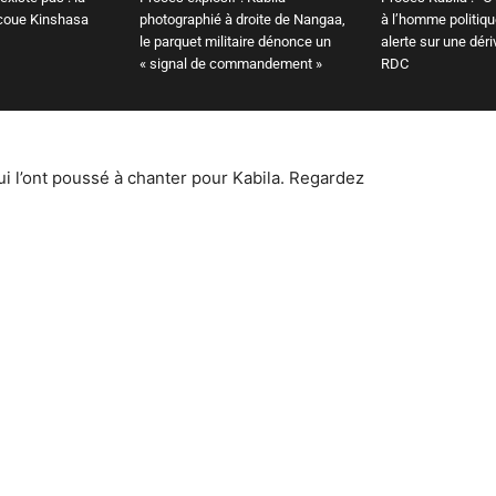
ecoue Kinshasa
photographié à droite de Nangaa,
à l’homme politiq
le parquet militaire dénonce un
alerte sur une déri
« signal de commandement »
RDC
ui l’ont poussé à chanter pour Kabila. Regardez