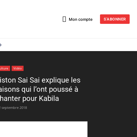
Mon compte
S'ABONNER
o
ulture
Vidéo
iston Sai Sai explique les
aisons qui l’ont poussé à
hanter pour Kabila
2 septembre 2018