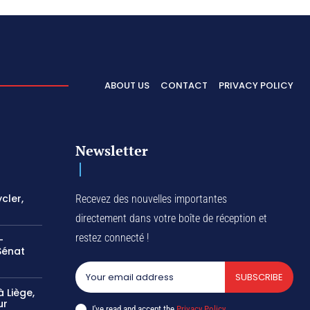
ABOUT US
CONTACT
PRIVACY POLICY
Newsletter
cler,
Recevez des nouvelles importantes
directement dans votre boîte de réception et
restez connecté !
-
Sénat
SUBSCRIBE
 Liège,
ur
I've read and accept the
Privacy Policy
.