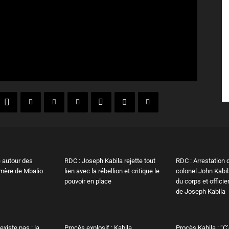
 autour des
RDC : Joseph Kabila rejette tout
RDC : Arrestation 
mère de Mbalio
lien avec la rébellion et critique le
colonel John Kabil
pouvoir en place
du corps et offici
de Joseph Kabila
existe pas : la
Procès explosif : Kabila
Procès Kabila : “C