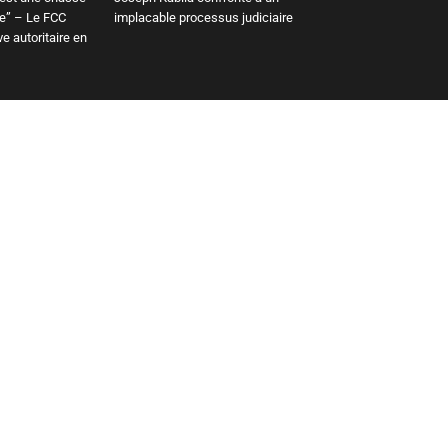
ue” – Le FCC
implacable processus judiciaire
ve autoritaire en