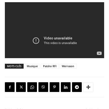
MOTS CLÉS
Musique
Patsho RFI
Werrason