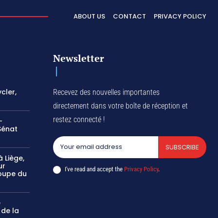
ABOUT US
CONTACT
PRIVACY POLICY
Newsletter
cler,
Recevez des nouvelles importantes
directement dans votre boîte de réception et
restez connecté !
-
Sénat
SUBSCRIBE
 Liège,
ur
I've read and accept the
Privacy Policy
.
oupe du
e
 de la