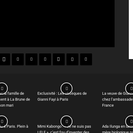
t la famille de
Exclusivité : Les obsèques de
La veuve de Gianni
sent à La Brune de
Gianni Fayi à Paris
chez l’ambassadeu
 son mari
France
u à Paris. Plein à
Mimi Kabongo : « Je ne suis pas
Ada Ilunga en larm
LELE », c’est fou d’inventer des
mère biologique na