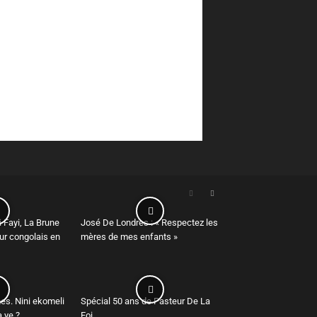
 Fayi, La Brune
José De Londres : « Respectez les
r congolais en
mères de mes enfants »
es. Nini ekomeli
Spécial 50 ans de Pasteur De La
 ye ?
Foi