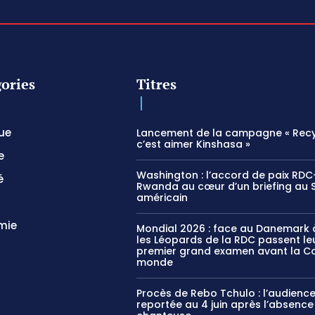
ories
Titres
que
Lancement de la campagne « Recy
c’est aimer Kinshasa »
e
Washington : l’accord de paix RDC
é
Rwanda au cœur d’un briefing au 
américain
mie
Mondial 2026 : face au Danemark à
les Léopards de la RDC passent le
premier grand examen avant la C
monde
Procès de Rebo Tchulo : l’audienc
reportée au 4 juin après l’absence