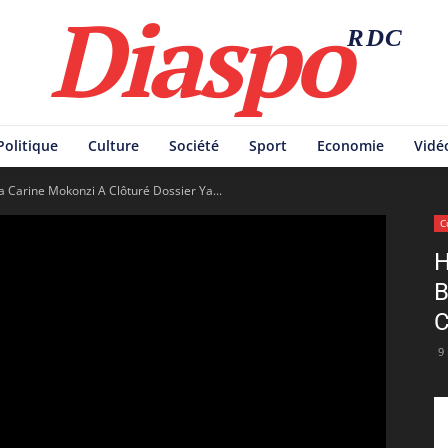
Diaspo
RDC
Politique
Culture
Société
Sport
Economie
Vidé
 Carine Mokonzi A Clôturé Dossier Ya...
C
H
B
C
9