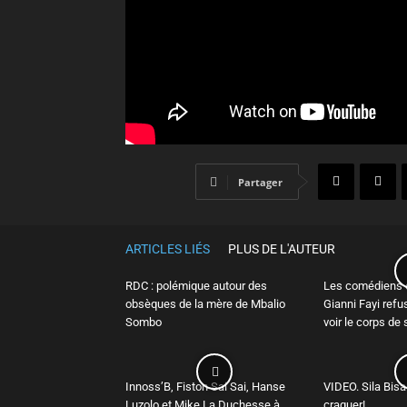
Partager
ARTICLES LIÉS
PLUS DE L'AUTEUR
RDC : polémique autour des
Les comédiens e
obsèques de la mère de Mbalio
Gianni Fayi refu
Sombo
voir le corps de
Innoss’B, Fiston Sai Sai, Hanse
VIDEO. Sila Bisal
Luzolo et Mike La Duchesse à
craquer!