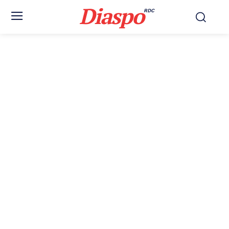
Diaspo
RDC