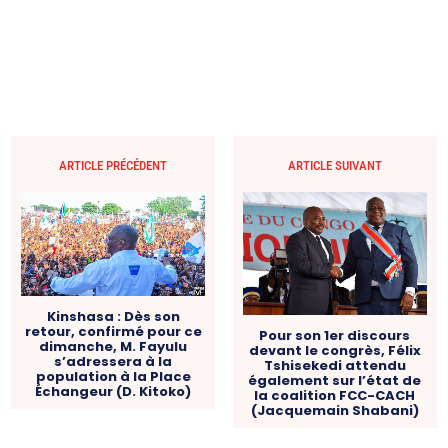
ARTICLE PRÉCÉDENT
ARTICLE SUIVANT
Kinshasa : Dès son
retour, confirmé pour ce
Pour son 1er discours
dimanche, M. Fayulu
devant le congrès, Félix
s’adressera à la
Tshisekedi attendu
population à la Place
également sur l’état de
Échangeur (D. Kitoko)
la coalition FCC-CACH
(Jacquemain Shabani)