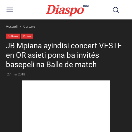
Diaspo
RDC
Accueil
Culture
Culture
Vidéo
JB Mpiana ayindisi concert VESTE
en OR asieti pona ba invités
basepeli na Balle de match
27 mai 2018