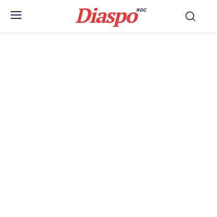
Diaspo
RDC