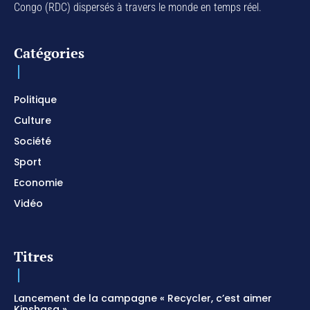
Congo (RDC) dispersés à travers le monde en temps réel.
For Your Name Is Holy / Prophetic Worship
Instrumental / Prayer and Devotional / Piano pour
prier
01:22:49
Catégories
I SURRENDER / Soaking Worship Instrumental /
Prayer and Devotional / Piano pour prier /
Meditation
01:17:04
Politique
Culture
Société
Sport
Economie
Vidéo
Titres
Lancement de la campagne « Recycler, c’est aimer
Kinshasa »