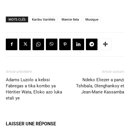
MOTS CLÉS
Karibu Variétés
Mamie Ilela
Musique
Article précédent
Article suivant
Adams Luzolo a kebisi
Ndeko Eliezer a panzi
Fabregas a tika kombo ya
Tshibala, Olenghankoy et
Héritier Wata, Eloko azo luka
Jean-Marie Kassamba
etali ye
LAISSER UNE RÉPONSE