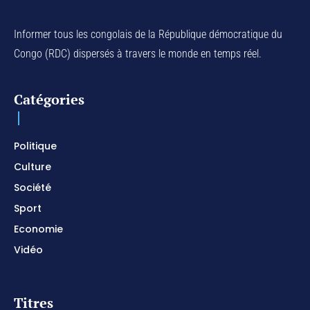
Na Belema Na Yo / Instrumental Prophétique /
Piano pour prier / Soaking Worship Instrumental
Informer tous les congolais de la République démocratique du
01:17:32
Congo (RDC) dispersés à travers le monde en temps réel.
For Your Name Is Holy / Prophetic Worship
Instrumental / Prayer and Devotional / Piano pour
prier
01:22:49
Catégories
I SURRENDER / Soaking Worship Instrumental /
Prayer and Devotional / Piano pour prier /
Meditation
01:17:04
Politique
Culture
Société
Sport
Economie
Vidéo
Titres