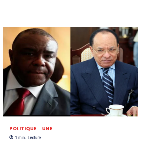
POLITIQUE
UNE
1
min.
Lecture