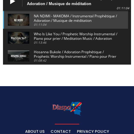
Adoration / Musique de méditation
01:11:04
NA NDIMI - MAKOMA / Instrumental Prophétique /
Adoration / Musique de méditation
01:11:04
Who Is Like You / Prophetic Worship Instrumental /
Piano pour prier / Meditation Music / Adoration
01:13:46
Hosanna Bukole / Adoration Prophétique /
Prophetic Worship Instrumental / Piano pour Prier
01:08:42
We Bow Down and Worship Yahweh / Prosternés et
Adorons / Prophetic Worship Instrumental / Piano
01:12:55
Dieu de Secours - God of Rescue / Adoration
Prophétique / Worship Instrumental / Piano pour
Prier
01:29:15
Yahweh Sabaoth / Prophetic Worship Instrumental
/ Piano pour prier / Instrumental d'intercession
01:32:30
ELIKIA NA NGAI / Instrumental de Prière / 1H
d'Adoration / Instrumental d'intercession
ABOUT US
CONTACT
PRIVACY POLICY
01:03:38