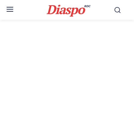
Diaspo
RDC