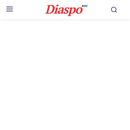
Diaspo
RDC