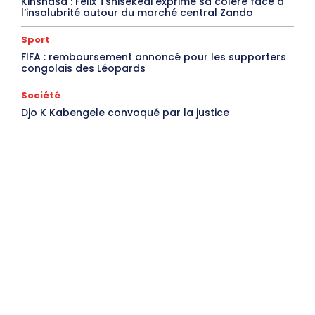
Kinshasa : Félix Tshisekedi exprime sa colère face à
l’insalubrité autour du marché central Zando
Sport
FIFA : remboursement annoncé pour les supporters
congolais des Léopards
Société
Djo K Kabengele convoqué par la justice