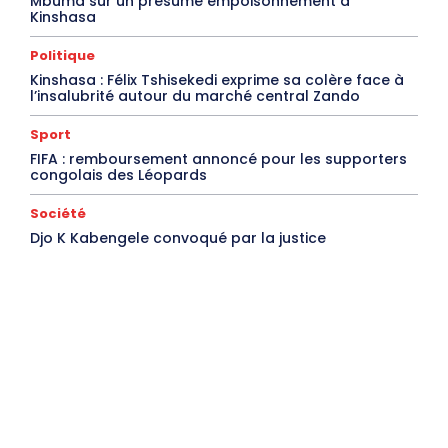
Mbuma sur un présumé empoisonnement à
Kinshasa
Politique
Kinshasa : Félix Tshisekedi exprime sa colère face à
l’insalubrité autour du marché central Zando
Sport
FIFA : remboursement annoncé pour les supporters
congolais des Léopards
Société
Djo K Kabengele convoqué par la justice