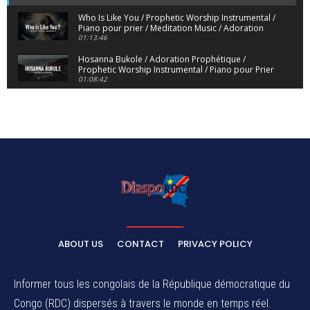
Who Is Like You / Prophetic Worship Instrumental /
Piano pour prier / Meditation Music / Adoration
01:13:46
Hosanna Bukole / Adoration Prophétique /
Prophetic Worship Instrumental / Piano pour Prier
01:08:42
We Bow Down and Worship Yahweh / Prosternés
et Adorons / Prophetic Worship Instrumental /
Piano
01:12:55
Dieu de Secours - God of Rescue / Adoration
Prophétique / Worship Instrumental / Piano pour
Prier
01:29:15
Yahweh Sabaoth / Prophetic Worship Instrumental
/ Piano pour prier / Instrumental d'intercession
01:32:30
ELIKIA NA NGAI / Instrumental de Prière / 1H
d'Adoration / Instrumental d'intercession
ABOUT US
CONTACT
PRIVACY POLICY
01:03:38
Na Belema Na Yo / Instrumental Prophétique /
Piano pour prier / Soaking Worship Instrumental
Informer tous les congolais de la République démocratique du
01:17:32
Congo (RDC) dispersés à travers le monde en temps réel.
For Your Name Is Holy / Prophetic Worship