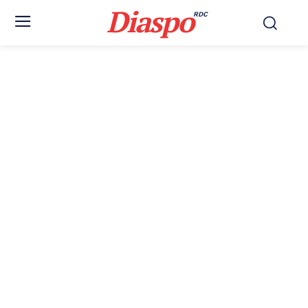
Diaspo
RDC