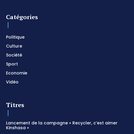
Instrumental / Prayer and Devotional / Piano pour
prier
01:22:49
Catégories
I SURRENDER / Soaking Worship Instrumental /
Prayer and Devotional / Piano pour prier /
Meditation
01:17:04
Politique
Culture
Société
Sport
Economie
Vidéo
Titres
Lancement de la campagne « Recycler, c’est aimer
Kinshasa »