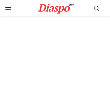
Diaspo
RDC