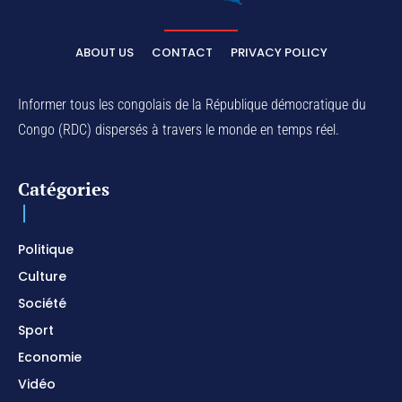
01:32:30
ELIKIA NA NGAI / Instrumental de Prière / 1H
d'Adoration / Instrumental d'intercession
ABOUT US
CONTACT
PRIVACY POLICY
01:03:38
Na Belema Na Yo / Instrumental Prophétique /
Piano pour prier / Soaking Worship Instrumental
Informer tous les congolais de la République démocratique du
01:17:32
Congo (RDC) dispersés à travers le monde en temps réel.
For Your Name Is Holy / Prophetic Worship
Instrumental / Prayer and Devotional / Piano pour
prier
01:22:49
Catégories
I SURRENDER / Soaking Worship Instrumental /
Prayer and Devotional / Piano pour prier /
Meditation
01:17:04
Politique
Culture
Société
Sport
Economie
Vidéo