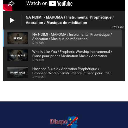
NA NDIMI - MAKOMA / Instrumental Prophétique /
Adoration / Musique de méditation
01:11:04
NA NDIMI - MAKOMA / Instrumental Prophétique /
Adoration / Musique de méditation
01:11:04
Who Is Like You / Prophetic Worship Instrumental /
Piano pour prier / Meditation Music / Adoration
01:13:46
Hosanna Bukole / Adoration Prophétique /
Prophetic Worship Instrumental / Piano pour Prier
01:08:42
We Bow Down and Worship Yahweh / Prosternés et
Adorons / Prophetic Worship Instrumental / Piano
01:12:55
Dieu de Secours - God of Rescue / Adoration
Prophétique / Worship Instrumental / Piano pour
Prier
01:29:15
Yahweh Sabaoth / Prophetic Worship Instrumental
/ Piano pour prier / Instrumental d'intercession