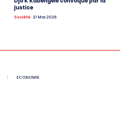
Djo K Kabengele convoqué par la
justice
Société
21 Mai 2026
ECONOMIE