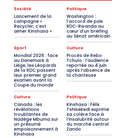
Société
Politique
Lancement de la
Washington :
campagne «
l’accord de paix
Recycler, c’est
RDC-Rwanda au
aimer Kinshasa »
cœur d’un briefing
au Sénat américain
Sport
Culture
Mondial 2026 : face
Procès de Rebo
au Danemark à
Tchulo : l’audience
Liège, les Léopards
reportée au 4 juin
de la RDC passent
après l’absence de
leur premier grand
la chanteuse
examen avant la
Coupe du monde
Culture
Politique
Canada : les
Kinshasa : Félix
révélations
Tshisekedi exprime
troublantes de
sa colère face à
Nadège Mbuma sur
l’insalubrité autour
un présumé
du marché central
empoisonnement à
Zando
Kinshasa