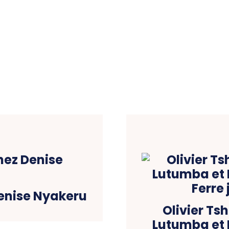
enise Nyakeru
Olivier T
Lutumba et K